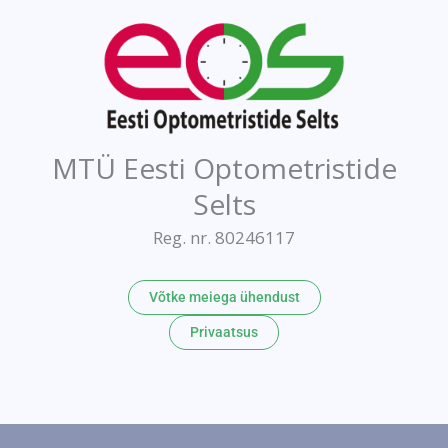
MTÜ Eesti Optometristide
Selts
Reg. nr. 80246117
Võtke meiega ühendust
Privaatsus