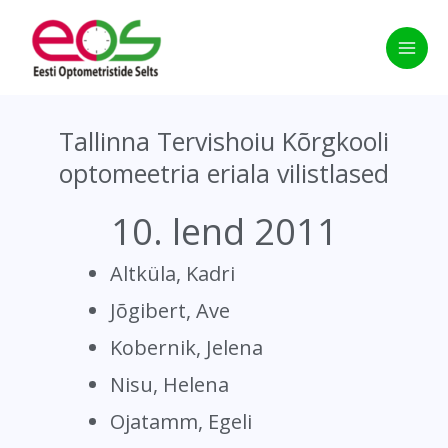
Skip
to
content
Tallinna Tervishoiu Kõrgkooli
optomeetria eriala vilistlased
10. lend 2011
Altküla, Kadri
Jõgibert, Ave
Kobernik, Jelena
Nisu, Helena
Ojatamm, Egeli