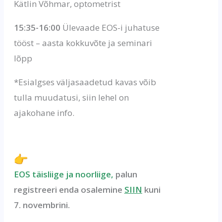
Kätlin Võhmar, optometrist
15:35-16:00
Ülevaade EOS-i juhatuse
tööst – aasta kokkuvõte ja seminari
lõpp
*Esialgses väljasaadetud kavas võib
tulla muudatusi, siin lehel on
ajakohane info.
EOS täisliige ja noorliige,
palun
registreeri enda osalemine
SIIN
kuni
7. novembrini.