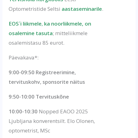
Optometristide Seltsi
aastaseminarile
.
EOS´i liikmele
,
ka noorliikmele, on
osalemine tasuta
; mitteliikmele
osalemistasu 85 eurot.
Päevakava*:
9:00-09:50
Registreerimine,
tervituskohv, sponsorite näitus
9:50-10:00
Tervituskõne
10:00-10:30
Nopped EAOO 2025
Ljubljana konverentsilt. Elo Olonen,
optometrist, MSc