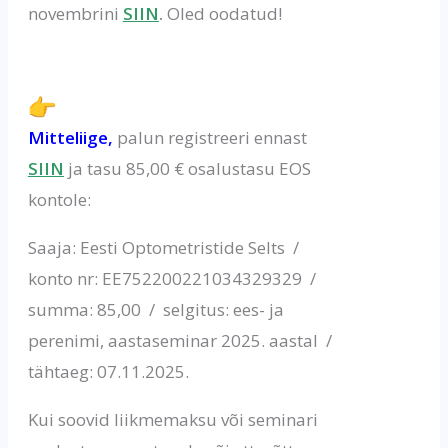
novembrini
SIIN
.
Oled oodatud!
Mitteliige,
palun registreeri ennast
SIIN
ja tasu 85,00 € osalustasu EOS
kontole:
Saaja: Eesti Optometristide Selts /
konto nr: EE752200221034329329 /
s
umma: 85,00 / s
elgitus: ees- ja
perenimi, aastaseminar 2025. aastal /
t
ähtaeg: 07.11.2025.
Kui soovid liikmemaksu või seminari