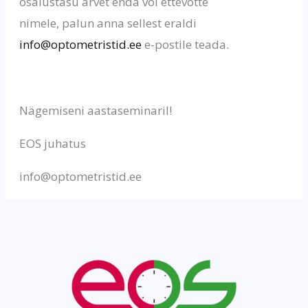
osalustasu arvet enda või ettevõtte
nimele, palun anna sellest eraldi
info@optometristid.ee
e-postile teada.
Nägemiseni aastaseminaril!
EOS juhatus
info@optometristid.ee