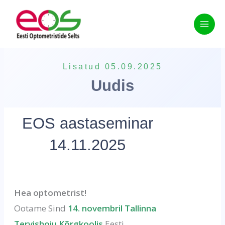
Skip
to
content
Lisatud 05.09.2025
Uudis
EOS aastaseminar
14.11.2025
Hea optometrist!
Ootame Sind
14. novembril Tallinna
Tervishoiu Kõrgkoolis
Eesti