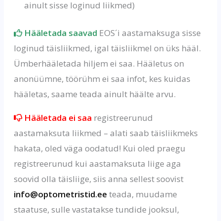
ainult sisse loginud liikmed)
Hääletada saavad
EOS´i aastamaksuga sisse
loginud täisliikmed, igal täisliikmel on üks hääl.
Ümberhääletada hiljem ei saa. Hääletus on
anonüümne, töörühm ei saa infot, kes kuidas
hääletas, saame teada ainult häälte arvu.
Hääletada ei saa
registreerunud
aastamaksuta liikmed – alati saab täisliikmeks
hakata, oled väga oodatud! Kui oled praegu
registreerunud kui aastamaksuta liige aga
soovid olla täisliige, siis anna sellest soovist
info@optometristid.ee
teada, muudame
staatuse, sulle vastatakse tundide jooksul,