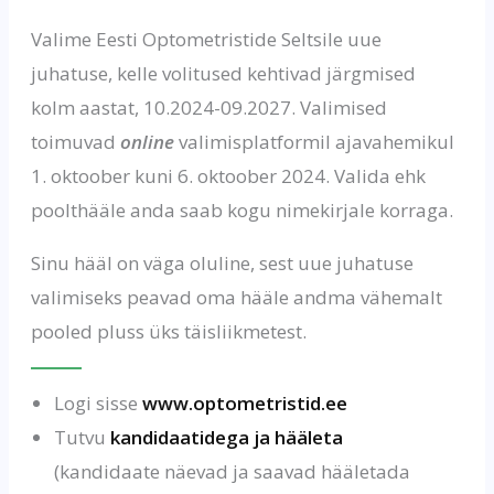
Valime Eesti Optometristide Seltsile uue
juhatuse, kelle volitused kehtivad järgmised
kolm aastat, 10.2024-09.2027. Valimised
toimuvad
online
valimisplatformil ajavahemikul
1. oktoober kuni 6. oktoober 2024. Valida ehk
poolthääle anda saab kogu nimekirjale korraga.
Sinu hääl on väga oluline, sest uue juhatuse
valimiseks peavad oma hääle andma vähemalt
pooled pluss üks täisliikmetest.
Logi sisse
www.optometristid.ee
Tutvu
kandidaatidega ja hääleta
(kandidaate näevad ja saavad hääletada