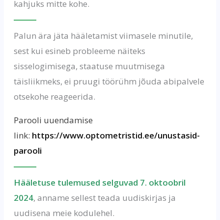
kahjuks mitte kohe.
Palun ära jäta hääletamist viimasele minutile,
sest kui esineb probleeme näiteks
sisselogimisega, staatuse muutmisega
täisliikmeks, ei pruugi töörühm jõuda abipalvele
otsekohe reageerida.
Parooli uuendamise
link:
https://www.optometristid.ee/unustasid-
parooli
Hääletuse tulemused selguvad 7. oktoobril
2024
, anname sellest teada uudiskirjas ja
uudisena meie kodulehel.