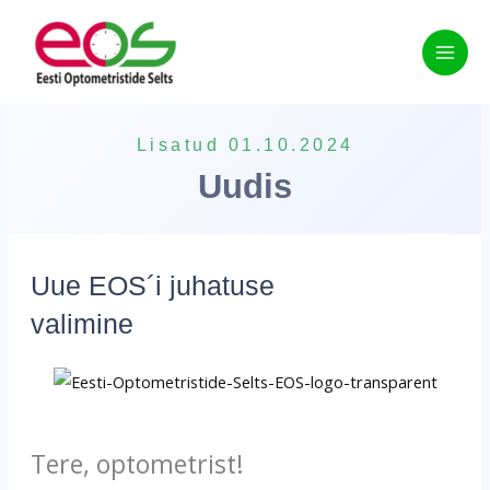
Skip
to
content
Lisatud 01.10.2024
Uudis
Uue EOS´i juhatuse
valimine
Tere, optometrist!