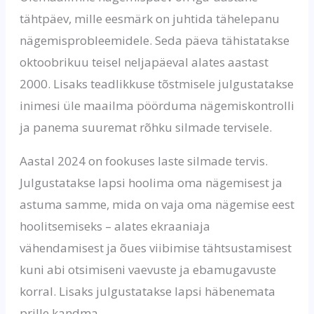
tähtpäev, mille eesmärk on juhtida tähelepanu
nägemisprobleemidele. Seda päeva tähistatakse
oktoobrikuu teisel neljapäeval alates aastast
2000. Lisaks teadlikkuse tõstmisele julgustatakse
inimesi üle maailma pöörduma nägemiskontrolli
ja panema suuremat rõhku silmade tervisele.
Aastal 2024 on fookuses laste silmade tervis.
Julgustatakse lapsi hoolima oma nägemisest ja
astuma samme, mida on vaja oma nägemise eest
hoolitsemiseks – alates ekraaniaja
vähendamisest ja õues viibimise tähtsustamisest
kuni abi otsimiseni vaevuste ja ebamugavuste
korral. Lisaks julgustatakse lapsi häbenemata
prille kandma.