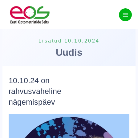
Skip
to
content
Lisatud 10.10.2024
Uudis
10.10.24 on
rahvusvaheline
nägemispäev