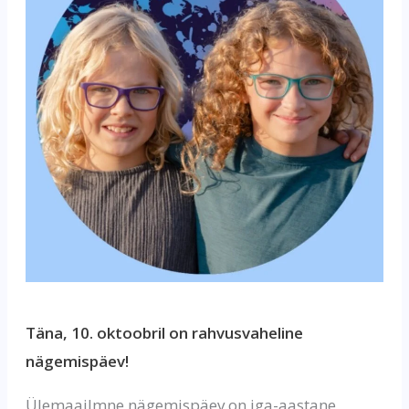
Täna, 10. oktoobril on rahvusvaheline
nägemispäev!
Ülemaailmne nägemispäev on iga-aastane