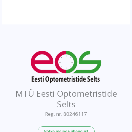
MTÜ Eesti Optometristide
Selts
Reg. nr. 80246117
Võtke meiega ühendust