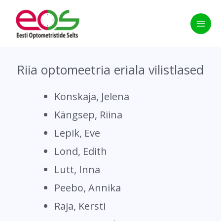
Skip
to
content
Riia optomeetria eriala vilistlased
Konskaja, Jelena
Kängsep, Riina
Lepik, Eve
Lond, Edith
Lutt, Inna
Peebo, Annika
Raja, Kersti