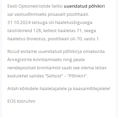
Eesti Optometristide Seltsi
uuendatud põhikiri
sai vastuvõtmiseks piisavalt poolthääli.
31.10.2024 seisuga oli hääletusõigusega
täisliikmeid 128, kellest hääletas 71, seega
hääletus õnnestus, poolthääli oli 70, vastu 1.
Nüüd esitame uuendatud põhikirja omakorda
Äriregistrile kinnitamiseks ning peale
nendepoolset kinnitamist saab see olema leitav
kodulehel valides “Seltsist” – “Põhikiri”.
Aitäh kõikidele hääletajatele ja kaasamõtlejatele!
EOS töörühm