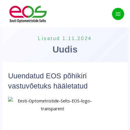
Skip
to
content
Lisatud 1.11.2024
Uudis
Uuendatud EOS põhikiri
vastuvõetuks hääletatud